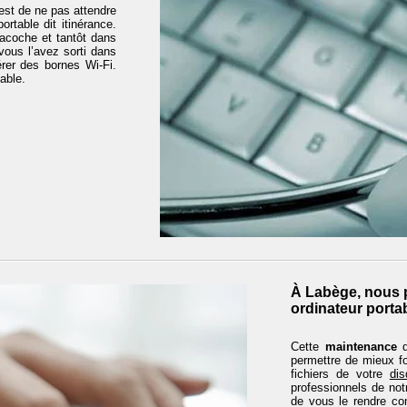
’est de ne pas attendre
portable dit itinérance.
sacoche et tantôt dans
 vous l’avez sorti dans
rer des bornes Wi-Fi.
able.
À Labège, nous 
ordinateur porta
Cette
maintenance
d
permettre de mieux fo
fichiers de votre
dis
professionnels de no
de vous le rendre co