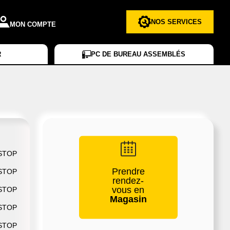
NOS SERVICES
MON COMPTE
R
PC DE BUREAU ASSEMBLÉS
 STOP
Prendre
 STOP
rendez-
vous en
 STOP
Magasin
 STOP
 STOP