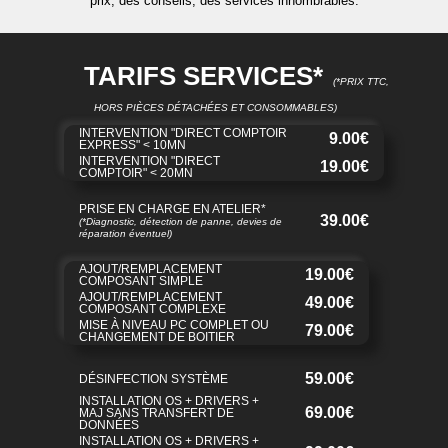
prix, des conseils, des services innombrables.
TARIFS SERVICES*
(*PRIX TTC,
HORS PIÈCES DÉTACHÉES ET CONSOMMABLES)
INTERVENTION "DIRECT COMPTOIR
9.00€
EXPRESS" < 10MN
INTERVENTION "DIRECT
19.00€
COMPTOIR" < 20MN
PRISE EN CHARGE EN ATELIER*
39.00€
(*Diagnostic, détection de panne, devies de
réparation éventuel)
AJOUT/REMPLACEMENT
19.00€
COMPOSANT SIMPLE
AJOUT/REMPLACEMENT
49.00€
COMPOSANT COMPLEXE
MISE À NIVEAU PC COMPLET OU
79.00€
CHANGEMENT DE BOITIER
59.00€
DÉSINFECTION SYSTÈME
INSTALLATION OS + DRIVERS +
69.00€
MAJ SANS TRANSFERT DE
DONNÉES
INSTALLATION OS + DRIVERS +